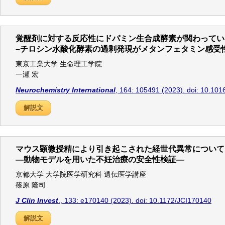
覚醒剤に対する反応性にドパミン生合成酵素が関わってい
–チロシン水酸化酵素の過剰発現がメタンフェタミン感受
東京工業大学 生命理工学院
一瀬 宏
Neurochemistry International
, 164: 105491 (2023). doi: 10.101
解説文
マウス顕微授精により引き起こされた経世代異常について
―動物モデルを用いた不妊治療の安全性検証―
京都大学 大学院医学研究科 遺伝医学講座
篠原 隆司
J Clin Invest
., 133: e170140 (2023). doi: 10.1172/JCI170140
解説文