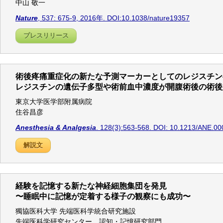
中山 敬一
Nature
, 537: 675-9, 2016年. DOI:10.1038/nature19357
プレスリリース
術後疼痛重症化の新たな予測マーカーとしてのレジスチン
レジスチンの遺伝子多型や術前血中濃度が開腹術後の術後
東京大学医学部附属病院
住谷昌彦
Anesthesia & Analgesia
. 128(3):563-568. DOI: 10.1213/ANE.0
解説文
経験を記憶する新たな神経細胞集団を発見
〜睡眠中に記憶が定着する様子の観察にも成功〜
獨協医科大学 先端医科学統合研究施設
先端医科学研究センター 認知・記憶研究部門