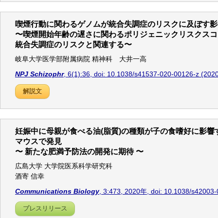
喫煙行動に関わるゲノムが統合失調症のリスクに及ぼす影
〜喫煙開始年齢の遅さに関わるポリジェニックリスクスコ
統合失調症のリスクと関連する〜
岐阜大学医学部附属病院 精神科 大井一高
NPJ Schizophr
, 6(1):36, doi: 10.1038/s41537-020-00126-z (2020
解説文
妊娠中に母親が食べる油(脂質)の種類が子の食嗜好に影響
マウスで発見
〜 新たな肥満予防法の開発に期待 〜
広島大学 大学院医系科学研究科
酒寄 信幸
Communications Biology
, 3:473, 2020年, doi: 10.1038/s42003
プレスリリース