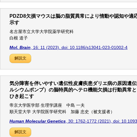
PDZD8欠損マウスは脳の脂質異常により情動や認知や適
示す
名古屋市立大学大学院薬学研究科
白根 道子
Mol. Brain
, 16: 11 (2023). doi: 10.1186/s13041-023-01002-4
解説文
気分障害を伴いやすい遺伝性皮膚疾患ダリエ病の原因遺伝子
ルシウムポンプ）の脳特異的ヘテロ機能欠損は行動異常と
ひき起こす
帝京大学医学部 生理学講座 中島 一夫
順天堂大学 大学院医学研究科 加藤 忠史（被支援者）
Human Molecular Genetics
, 30: 1762-1772 (2021), doi: 10.10
解説文