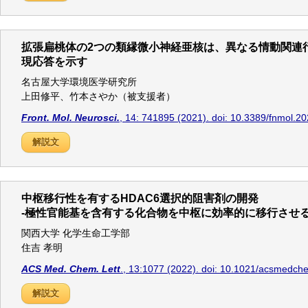
拡張扁桃体の2つの類縁微小神経亜核は、異なる情動関連
現応答を示す
名古屋大学環境医学研究所
上田修平、竹本さやか（被支援者）
Front. Mol. Neurosci.
, 14: 741895 (2021). doi: 10.3389/fnmol.2
解説文
中枢移行性を有するHDAC6選択的阻害剤の開発
-極性官能基を含有する化合物を中枢に効率的に移行させる
関西大学 化学生命工学部
住吉 孝明
ACS Med. Chem. Lett
., 13:1077 (2022). doi: 10.1021/acsmedch
解説文