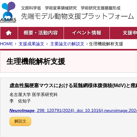
HOME
支援成果論文
主要論文の解説文
生理機能解析支援
生理機能解析支援
虚血性脳梗塞マウスにおける延髄網様体腹側核(MdV)と
名古屋大学 医学系研究科
李 佐知子
NeuroImage
, 298: 120791(2024). doi: 10.1016/j.neuroimage.20
解説文