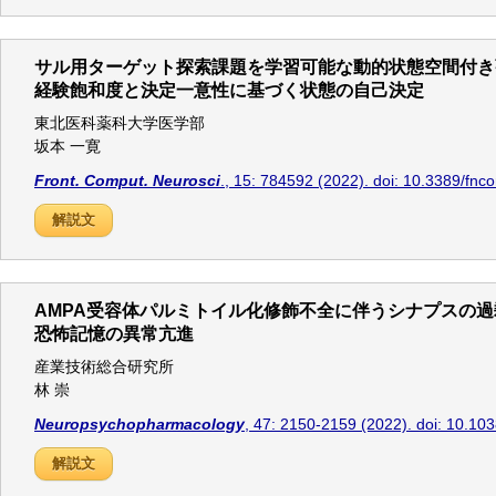
サル用ターゲット探索課題を学習可能な動的状態空間付き
経験飽和度と決定一意性に基づく状態の自己決定
東北医科薬科大学医学部
坂本 一寛
Front. Comput. Neurosci
., 15: 784592 (2022). doi: 10.3389/fn
解説文
AMPA受容体パルミトイル化修飾不全に伴うシナプスの
恐怖記憶の異常亢進
産業技術総合研究所
林 崇
Neuropsychopharmacology
, 47: 2150-2159 (2022). doi: 10.1
解説文