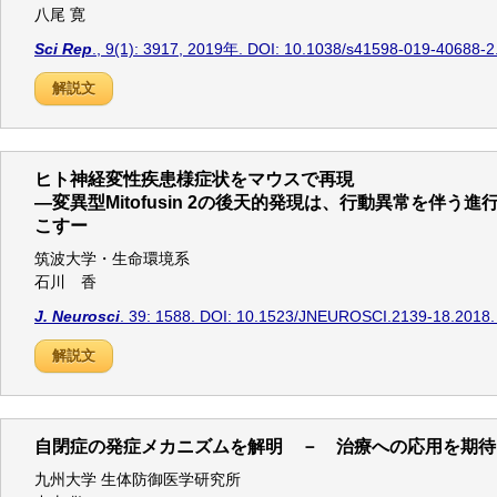
八尾 寛
Sci Rep
., 9(1): 3917, 2019年. DOI: 10.1038/s41598-019-40688-2
解説文
ヒト神経変性疾患様症状をマウスで再現
―変異型Mitofusin 2の後天的発現は、行動異常を伴う
こすー
筑波大学・生命環境系
石川 香
J. Neurosci
. 39: 1588. DOI: 10.1523/JNEUROSCI.2139-18.2018.
解説文
自閉症の発症メカニズムを解明 － 治療への応用を期待
九州大学 生体防御医学研究所