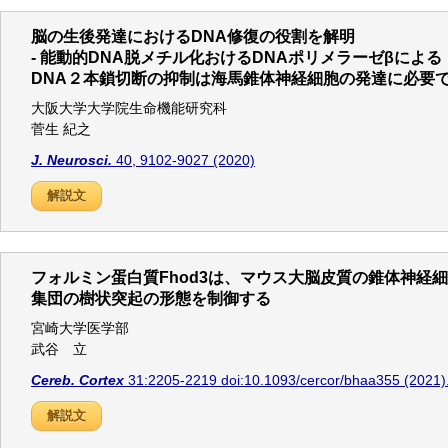
脳の生後発達におけるDNA修復の役割を解明
- 能動的DNA脱メチル化おけるDNAポリメラーゼβによる
DNA２本鎖切断の抑制は海馬錐体神経細胞の発達に必要であ
大阪大学大学院生命機能研究科
菅生 紀之
J. Neurosci.
40, 9102-9027 (2020)
解説文
フォルミン蛋白質Fhod3は、マウス大脳皮質の錐体神経
集団の樹状突起の形態を制御する
宮崎大学医学部
武谷 立
Cereb. Cortex
31:2205-2219 doi:10.1093/cercor/bhaa355 (2021)
解説文