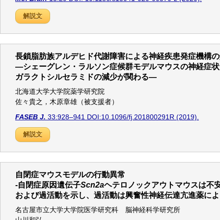
解説文
長鎖脂肪族アルデヒド代謝障害による神経疾患発症機構の
—シェーグレン・ラルソン症候群モデルマウスの神経症状
ガラクトシルセラミドの減少が関わる—
北海道大学大学院薬学研究院
佐々貴之，木原章雄（被支援者）
FASEB J.
33:928–941 DOI:10.1096/fj.201800291R (2019).
解説文
自閉症マウスモデルの行動異常
-自閉症原因遺伝子
Scn2a
ヘテロノックアウトマウスは不
および過活動を示し、過活動は興奮性神経伝達亢進薬によ
名古屋市立大学大学院医学研究科 脳神経科学研究所