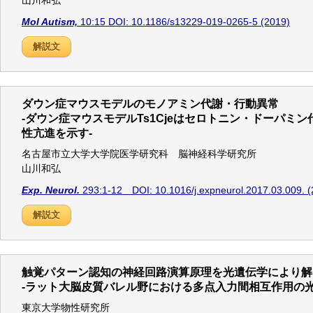
山川和弘
Mol Autism,
10:15 DOI: 10.1186/s13229-019-0265-5 (2019)
解説文
ダウン症マウスモデルのモノアミン代謝・行動異常
-ダウン症マウスモデルTs1Cjeはセロトニン・ドーパミ
性亢進を示す-
名古屋市立大学大学院医学研究科 脳神経科学研究所
山川和弘
Exp. Neurol.
293:1-12 DOI: 10.1016/j.expneurol.2017.03.009. (
解説文
触覚パターン認知の神経回路演算原理を光遺伝学により解
‐ラット大脳皮質バレル野における多点入力間相互作用の
東京大学物性研究所