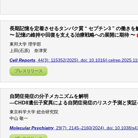
長期記憶を定着させるタンパク質 “ セプチン3 ” の働きを
〜 記憶の維持や回復を支える治療戦略への展開に期待 〜
東邦大学 理学部
上田(石原) 奈津実
Cell Reports
, 44(3): 115352(2025). doi: 10.1016/j.celrep.2025.1
プレスリリース
自閉症発症の分子メカニズムを解明
―CHD8遺伝子変異による自閉症発症のリスク予測と実証
東京科学大学 総合研究院
中山 敬一
Molecular Psychiatry
, 29(7): 2145–2160(2024). doi: 10.1038/s