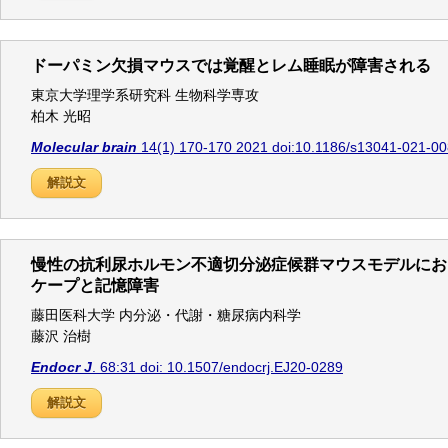
ドーパミン欠損マウスでは覚醒とレム睡眠が障害される
東京大学理学系研究科 生物科学専攻
柏木 光昭
Molecular brain
14(1) 170-170 2021 doi:10.1186/s13041-021-0
解説文
慢性の抗利尿ホルモン不適切分泌症候群マウスモデルにお
ケープと記憶障害
藤田医科大学 内分泌・代謝・糖尿病内科学
藤沢 治樹
Endocr J
. 68:31 doi: 10.1507/endocrj.EJ20-0289
解説文