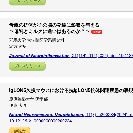
プレスリリース
母親の抗体が子の脳の発達に影響を与える
〜母乳とミルクに違いはあるのか？〜
NEW
群馬大学 大学院医学系研究科
定方 哲史
Journal of Neuroinflammation
, 21(114): 114(2024). doi: 10.1
プレスリリース
IgLON5欠損マウスにおける抗IgLON5抗体関連疾患の
慶應義塾大学 医学部
伊東 大介
Neurol Neuroimmunol Neuroinflamm.
, 11(3): e200234(2024). d
10.1212/NXI.0000000000200234
解説文