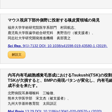
マウス視床下部外側野に投射する嗅皮質領域の発見
福井大学学術研究院医学系部門 村田航志、
鹿児島大学医歯学総合研究科 奥野浩行（被支援者）、
同志社大学研究開発推進機構 眞部寛之
Sci Rep.
9(1):7132 DOI: 10.1038/s41598-019-43580-1 (2019).
解説文
内耳内有毛細胞感覚毛形成におけるTsukushi(TSK)の役割
TSKが欠損すると、BMPの発現パタンが変化し、内有毛
成不全を来たす。
北野病院耳鼻咽喉科 三輪徹、
熊本大学医学部 宋文杰（被支援者）、
九州大学基幹教育院 太田訓正
Mol Brain
13:29 DOI: 10.1186/s13041-020-00570-z (2020).